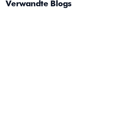
Verwandte Blogs
VR-Schulungslösungen: Reichen sie aus, um die
Sicherheit am Arbeitsplatz zu verbessern?
VR-Schulungslösungen verändern das Lernen am
Arbeitsplatz – doch wie können Unternehmen
sicherstellen, dass diese Schulungen zu sichereren
Entscheidungen im Arbeitsalltag führen?