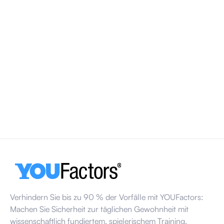
Welttag für Sicherheit und Gesundheit am
Arbeitsplatz 2026
Der Welttag für Sicherheit und Gesundheit am Arbeitsplatz
findet jedes Jahr am 28. April statt. Im Jahr 2026 liegt der
Schwerpunkt auf einem gesunden psychosozialen
Arbeitsumfeld und darauf, wie Faktoren wie
Arbeitsbelastung, Stress und Kommunikation die Sicherheit
am Arbeitsplatz beeinflussen.
13. März 2026
Verhindern Sie bis zu 90 % der Vorfälle mit YOUFactors:
Machen Sie Sicherheit zur täglichen Gewohnheit mit
wissenschaftlich fundiertem, spielerischem Training.