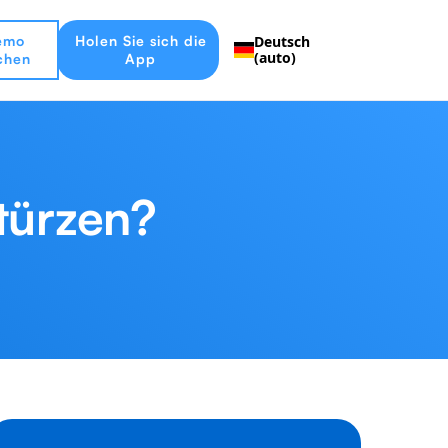
emo
Holen Sie sich die
Deutsch
(auto)
chen
App
türzen?