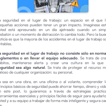
a seguridad en el lugar de trabajo: un espacio en el que l
equeñas acciones pueden tener un gran impacto. Imagínese est
sted está apresurado en un día ajetreado cuando un simp
esbalón o un momento de distracción lo cambia todo. Pero la bue
oticia es que la mayoría de los accidentes en el lugar de trabajo s
itables.
a seguridad en el lugar de trabajo no consiste sólo en norma
eglamentos o en llevar el equipo adecuado
. Se trata de cre
ábitos, mantenerse alerta y crear una cultura en la qu
eguridad sea algo natural
. Se trata de proteger el recurso m
alioso de cualquier organización: su personal.
a sea en una obra, en una oficina o al volante, comprender l
rincipios básicos de seguridad puede ahorrar tiempo, dinero y vida
n este post, lo guiaremos a través de estrategias práctica
erramientas esenciales y principios fáciles de seguir para ayudarlo
sted y a su equipo a trabajar de forma más inteligente y segura ca
a.