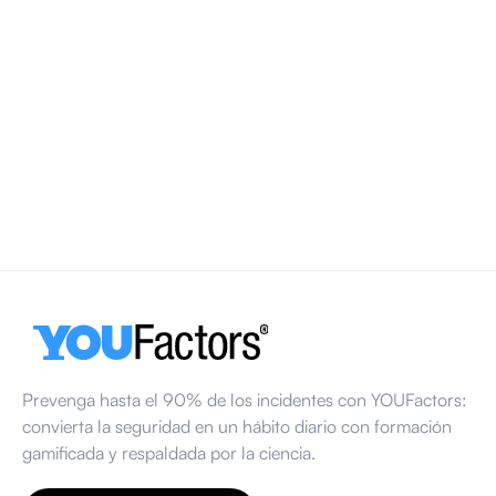
Día Mundial de la Seguridad y la Salud en el
Trabajo 2026
El Día Mundial de la Seguridad y la Salud en el Trabajo se
celebra cada año el 28 de abril. En 2026, la atención se
centrará en los entornos de trabajo psicosociales
saludables y en cómo factores como la carga de trabajo, el
estrés y la comunicación influyen en la seguridad en el
lugar de trabajo.
13 de marzo de 2026
Prevenga hasta el 90% de los incidentes con YOUFactors:
convierta la seguridad en un hábito diario con formación
gamificada y respaldada por la ciencia.