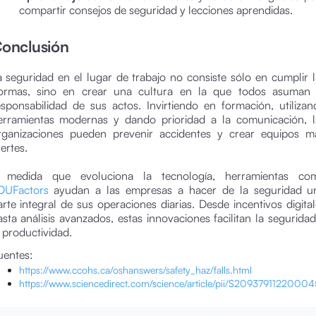
compartir consejos de seguridad y lecciones aprendidas.
onclusión
a seguridad en el lugar de trabajo no consiste sólo en cumplir l
ormas, sino en crear una cultura en la que todos asuman 
esponsabilidad de sus actos. Invirtiendo en formación, utilizan
erramientas modernas y dando prioridad a la comunicación, l
rganizaciones pueden prevenir accidentes y crear equipos m
ertes.
 medida que evoluciona la tecnología, herramientas co
OUFactors
ayudan a las empresas a hacer de la seguridad u
arte integral de sus operaciones diarias. Desde incentivos digital
asta análisis avanzados, estas innovaciones facilitan la seguridad
a productividad.
uentes:
https://www.ccohs.ca/oshanswers/safety_haz/falls.html
https://www.sciencedirect.com/science/article/pii/S2093791122000