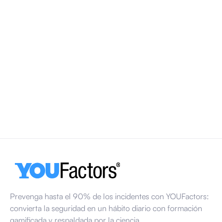
Día Mundial de la Seguridad y la Salud en el
Trabajo 2026
El Día Mundial de la Seguridad y la Salud en el Trabajo se
celebra cada año el 28 de abril. En 2026, la atención se
centrará en los entornos de trabajo psicosociales
saludables y en cómo factores como la carga de trabajo, el
estrés y la comunicación influyen en la seguridad en el
lugar de trabajo.
13 de marzo de 2026
Prevenga hasta el 90% de los incidentes con YOUFactors:
convierta la seguridad en un hábito diario con formación
gamificada y respaldada por la ciencia.