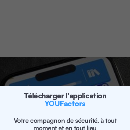
Prévenez jusqu'à 90 % des incidents avec
YOUFactors
: transformez la sécurité en une
habitude quotidienne grâce à une
formation
ludique
, basée sur la science.
Téléchargez l'application
📲
Regarder la vidéo
Télécharger l'application
YOUFactors
Votre compagnon de sécurité, à tout
moment et en tout lieu