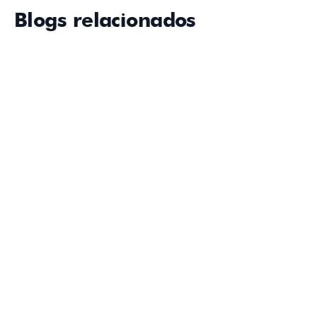
Blogs relacionados
Soluções de treinamento em RV: são suficientes
para melhorar a segurança no trabalho?
As soluções de treinamento em RV estão transformando a
aprendizagem no local de trabalho, mas como as
organizações garantem que essas lições levem a decisões