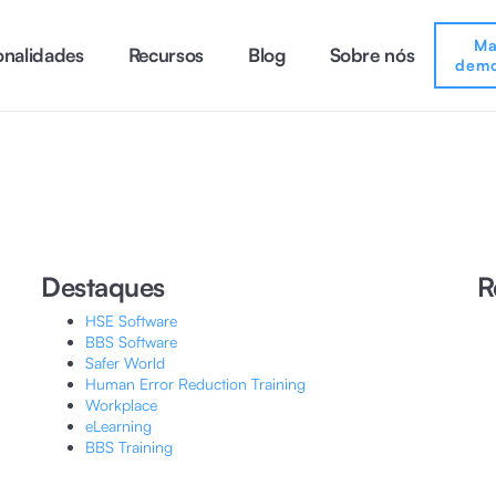
Ma
onalidades
Recursos
Blog
Sobre nós
demo
Destaques
R
HSE Software
BBS Software
Safer World
Human Error Reduction Training
Workplace
eLearning
BBS Training