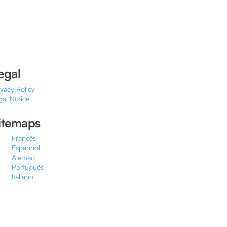
egal
ivacy Policy
gal Notice
itemaps
Francês
Espanhol
Alemão
Português
Italiano