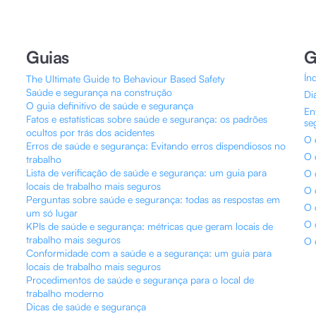
Guias
G
Ín
The Ultimate Guide to Behaviour Based Safety
Saúde e segurança na construção
Di
O guia definitivo de saúde e segurança
En
Fatos e estatísticas sobre saúde e segurança: os padrões
se
ocultos por trás dos acidentes
O 
Erros de saúde e segurança: Evitando erros dispendiosos no
O 
trabalho
Lista de verificação de saúde e segurança: um guia para
O 
locais de trabalho mais seguros
O 
Perguntas sobre saúde e segurança: todas as respostas em
O 
um só lugar
O 
KPIs de saúde e segurança: métricas que geram locais de
trabalho mais seguros
O 
Conformidade com a saúde e a segurança: um guia para
locais de trabalho mais seguros
Procedimentos de saúde e segurança para o local de
trabalho moderno
Dicas de saúde e segurança