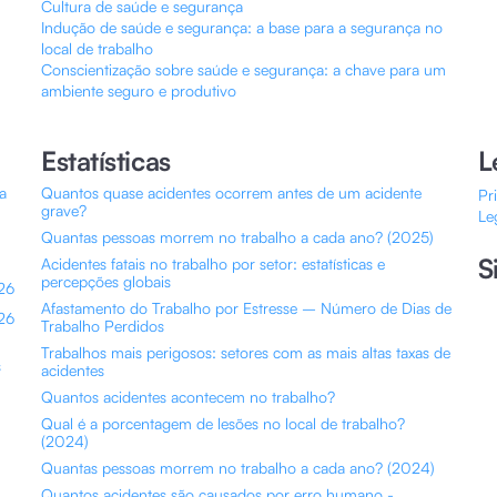
Cultura de saúde e segurança
Indução de saúde e segurança: a base para a segurança no
local de trabalho
Conscientização sobre saúde e segurança: a chave para um
ambiente seguro e produtivo
Estatísticas
L
a
Quantos quase acidentes ocorrem antes de um acidente
Pr
grave?
Le
Quantas pessoas morrem no trabalho a cada ano? (2025)
S
Acidentes fatais no trabalho por setor: estatísticas e
percepções globais
26
Afastamento do Trabalho por Estresse – Número de Dias de
026
Trabalho Perdidos
Trabalhos mais perigosos: setores com as mais altas taxas de
s
acidentes
Quantos acidentes acontecem no trabalho?
Qual é a porcentagem de lesões no local de trabalho?
(2024)
Quantas pessoas morrem no trabalho a cada ano? (2024)
Quantos acidentes são causados por erro humano -