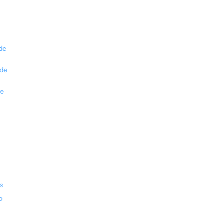
m
de
 de
re
s
o