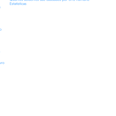
Estatísticas
u
o
o
uro