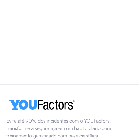
Dia Mundial da Saúde e Segurança no Trabalho
2026
O Dia Mundial da Segurança e Saúde no Trabalho é
comemorado todos os anos em 28 de abril. Em 2026, o
foco será em ambientes de trabalho psicossociais
saudáveis e em como fatores como carga de trabalho,
estresse e comunicação influenciam a segurança no local
de trabalho.
13 de março de 2026
Evite até 90% dos incidentes com o YOUFactors:
transforme a segurança em um hábito diário com
treinamento gamificado com base científica.