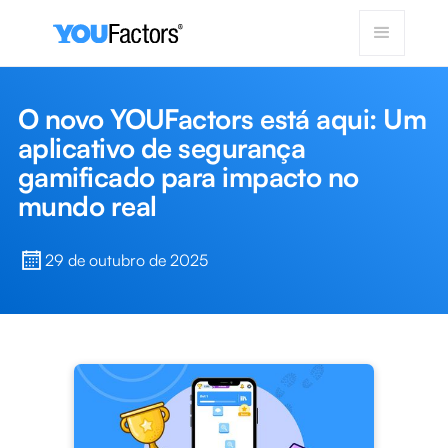
O novo YOUFactors está aqui: Um
aplicativo de segurança
gamificado para impacto no
mundo real
29 de outubro de 2025