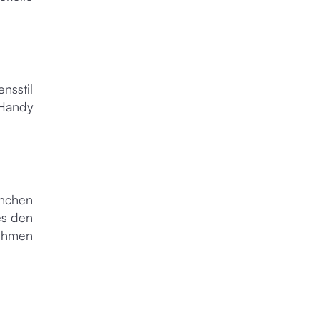
nsstil
 Handy
anchen
es den
nehmen