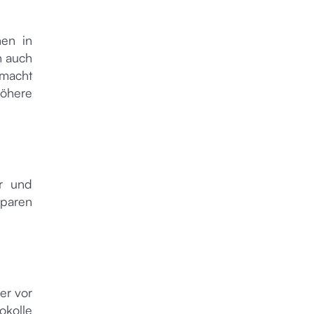
nen in
n auch
 macht
Höhere
er und
sparen
er vor
okolle