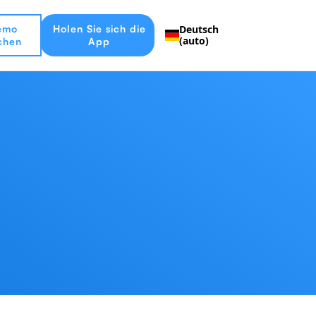
emo
Holen Sie sich die
Deutsch
(auto)
chen
App