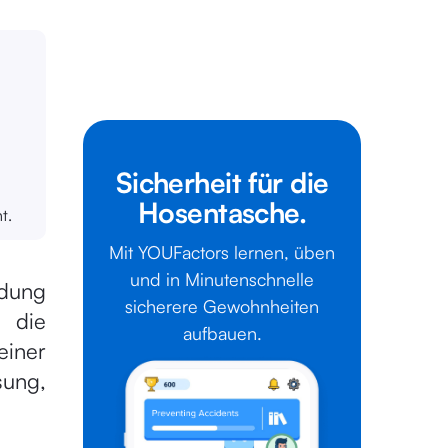
Sicherheit für die
Hosentasche.
t.
Mit YOUFactors lernen, üben
und in Minutenschnelle
ldung
sicherere Gewohnheiten
 die
aufbauen.
einer
sung,