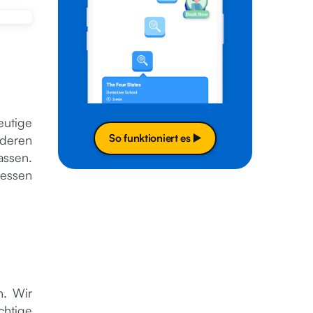
eutige
So funktioniert es ▶️
nderen
assen.
dessen
n. Wir
chtige