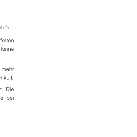
ht's:
felten
 Keine
n mehr
hkeit.
t. Die
ie bei