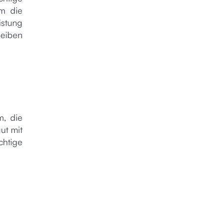
um die
stung
leiben
m, die
gut mit
chtige