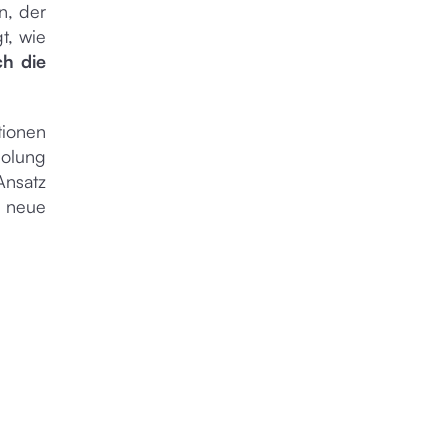
n, der
gt, wie
h die
tionen
holung
Ansatz
, neue