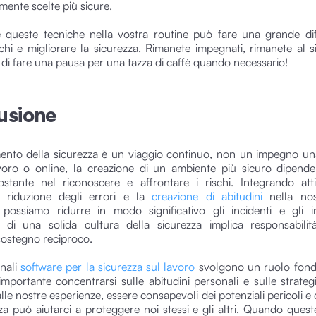
ente scelte più sicure.
 queste tecniche nella vostra routine può fare una grande di
ischi e migliorare la sicurezza. Rimanete impegnati, rimanete al 
 di fare una pausa per una tazza di caffè quando necessario!
usione
mento della sicurezza è un viaggio continuo, non un impegno u
voro o online, la creazione di un ambiente più sicuro dipend
stante nel riconoscere e affrontare i rischi. Integrando att
i riduzione degli errori e la
creazione di abitudini
nella nos
 possiamo ridurre in modo significativo gli incidenti e gli i
 di una solida cultura della sicurezza implica responsabilit
 sostegno reciproco.
onali
software per la sicurezza sul lavoro
svolgono un ruolo fond
 importante concentrarsi sulle abitudini personali e sulle strategi
le nostre esperienze, essere consapevoli dei potenziali pericoli e 
zza può aiutarci a proteggere noi stessi e gli altri. Quando quest