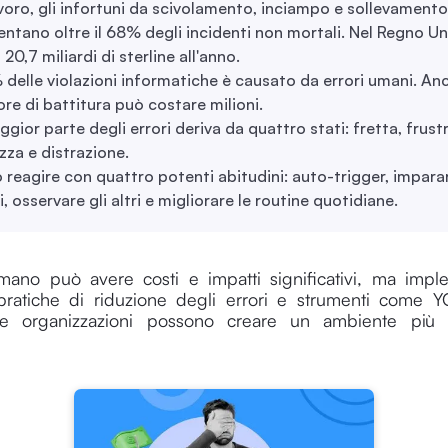
voro, gli infortuni da scivolamento, inciampo e sollevamento
ntano oltre il 68% degli incidenti non mortali. Nel Regno Un
20,7 miliardi di sterline all'anno.
 delle violazioni informatiche è causato da errori umani. An
ore di battitura può costare milioni.
gior parte degli errori deriva da quattro stati: fretta, frust
za e distrazione.
 reagire con quattro potenti abitudini: auto-trigger, impara
i, osservare gli altri e migliorare le routine quotidiane.
umano può avere costi e impatti significativi, ma imp
pratiche di riduzione degli errori e strumenti come Y
i e organizzazioni possono creare un ambiente più 