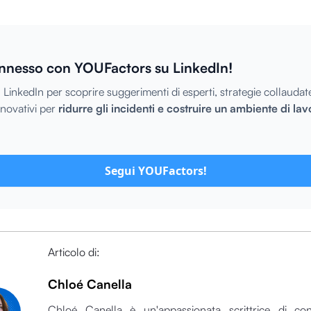
nnesso con YOUFactors su LinkedIn!
 LinkedIn per scoprire suggerimenti di esperti, strategie collaudat
nnovativi per
ridurre gli incidenti e costruire un ambiente di lav
Segui YOUFactors!
Articolo di:
Chloé Canella
Chloé Canella è un'appassionata scrittrice di con