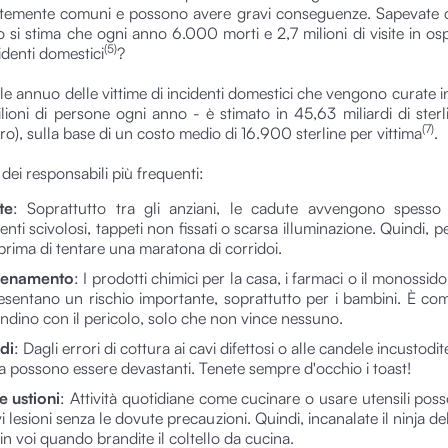
temente comuni e possono avere gravi conseguenze. Sapevate c
 si stima che ogni anno 6.000 morti e 2,7 milioni di visite in os
(5)
identi domestici
?
ale annuo delle vittime di incidenti domestici che vengono curate 
ilioni di persone ogni anno - è stimato in 45,63 miliardi di ster
(7)
uro), sulla base di un costo medio di 16.900 sterline per vittima
.
dei responsabili più frequenti:
te
: Soprattutto tra gli anziani, le cadute avvengono spesso
nti scivolosi, tappeti non fissati o scarsa illuminazione. Quindi, 
prima di tentare una maratona di corridoi.
lenamento
: I prodotti chimici per la casa, i farmaci o il monossid
esentano un rischio importante, soprattutto per i bambini. È co
ndino con il pericolo, solo che non vince nessuno.
di
: Dagli errori di cottura ai cavi difettosi o alle candele incustodit
sa possono essere devastanti. Tenete sempre d'occhio i toast!
e ustioni
: Attività quotidiane come cucinare o usare utensili pos
i lesioni senza le dovute precauzioni. Quindi, incanalate il ninja de
in voi quando brandite il coltello da cucina.