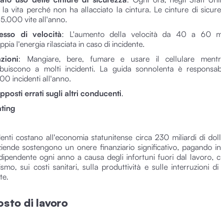
 la vita perché non ha allacciato la cintura. Le cinture di sicur
15.000 vite all'anno.
esso di velocità
: L'aumento della velocità da 40 a 60 mi
pia l'energia rilasciata in caso di incidente.
azioni
: Mangiare, bere, fumare e usare il cellulare ment
ibuiscono a molti incidenti. La guida sonnolenta è responsabi
00 incidenti all'anno.
pposti errati sugli altri conducenti
.
ating
denti costano all'economia statunitense circa 230 miliardi di dolla
iende sostengono un onere finanziario significativo, pagando 
 dipendente ogni anno a causa degli infortuni fuori dal lavoro, 
ismo, sui costi sanitari, sulla produttività e sulle interruzioni 
te.
osto di lavoro