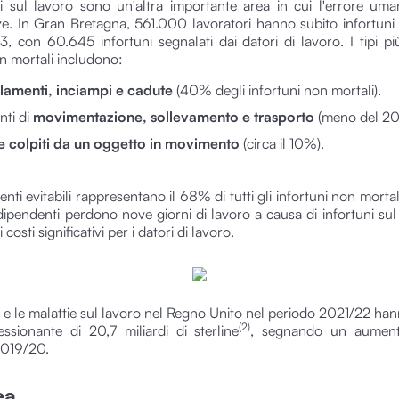
ni sul lavoro sono un'altra importante area in cui l'errore um
. In Gran Bretagna, 561.000 lavoratori hanno subito infortuni
, con 60.645 infortuni segnalati dai datori di lavoro. I tipi p
on mortali includono:
lamenti, inciampi e cadute
(40% degli infortuni non mortali).
nti di
movimentazione, sollevamento e trasporto
(meno del 2
e colpiti da un oggetto in movimento
(circa il 10%).
enti evitabili rappresentano il 68% di tutti gli infortuni non mortal
 dipendenti perdono nove giorni di lavoro a causa di infortuni sul
costi significativi per i datori di lavoro.
ni e le malattie sul lavoro nel Regno Unito nel periodo 2021/22 ha
(2)
ssionante di 20,7 miliardi di sterline
, segnando un aumen
 2019/20.
ea