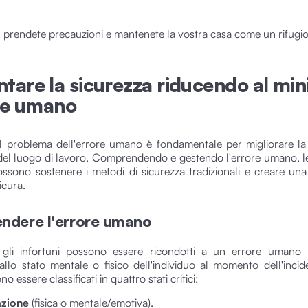
, prendete precauzioni e mantenete la vostra casa come un rifugio
tare la sicurezza riducendo al mi
ore umano
il problema dell'errore umano è fondamentale per migliorare la
a del luogo di lavoro. Comprendendo e gestendo l'errore umano, le
sono sostenere i metodi di sicurezza tradizionali e creare una
icura.
ndere l'errore umano
i gli infortuni possono essere ricondotti a un errore umano i
allo stato mentale o fisico dell'individuo al momento dell'incid
o essere classificati in quattro stati critici:
azione
(fisica o mentale/emotiva).