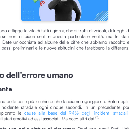
o affligge la vita di tutti i giorni, che si tratti di veicoli, di luoghi 
orse non ci piace sentire questa particolare verità, ma le stat
i! Date un'occhiata ad alcune delle cifre che abbiamo raccolto e
 passi preliminari e le nuove abitudini che farebbero la differenz
to dell'errore umano
lante
na delle cose più rischiose che facciamo ogni giorno. Solo negli St
 incidente stradale ogni cinque secondi. In un precedente po
splorato le
cause alla base del 94% degli incidenti stradali
(1)
i stati emotivi ad essi associati. Ma ecco altri dati
:
to uso delle cinture di sicurezza
: Ogni ora, negli Stati Uni