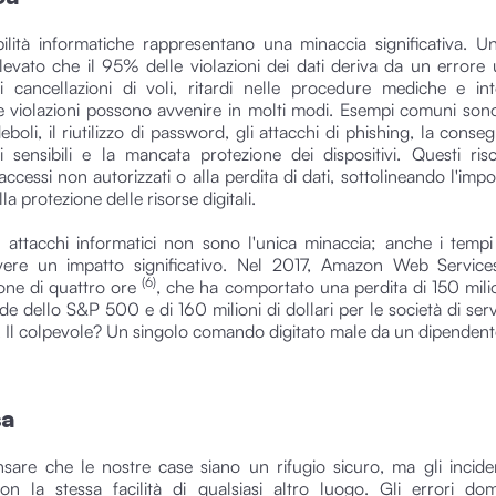
ilità informatiche rappresentano una minaccia significativa. U
levato che il 95% delle violazioni dei dati deriva da un error
 cancellazioni di voli, ritardi nelle procedure mediche e int
e violazioni possono avvenire in molti modi. Esempi comuni sono l
oli, il riutilizzo di password, gli attacchi di phishing, la conse
i sensibili e la mancata protezione dei dispositivi. Questi ri
ccessi non autorizzati o alla perdita di dati, sottolineando l'imp
lla protezione delle risorse digitali.
li attacchi informatici non sono l'unica minaccia; anche i tempi d
ere un impatto significativo. Nel 2017, Amazon Web Service
(6)
ione di quattro ore
, che ha comportato una perdita di 150 milion
de dello S&P 500 e di 160 milioni di dollari per le società di servi
i. Il colpevole? Un singolo comando digitato male da un dipendent
sa
nsare che le nostre case siano un rifugio sicuro, ma gli incid
n la stessa facilità di qualsiasi altro luogo. Gli errori do