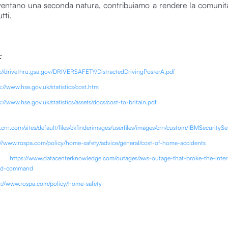
iventano una seconda natura, contribuiamo a rendere la comunit
tti.
:
ps://drivethru.gsa.gov/DRIVERSAFETY/DistractedDrivingPosterA.pdf
s://www.hse.gov.uk/statistics/cost.htm
s://www.hse.gov.uk/statistics/assets/docs/cost-to-britain.pdf
/i.crn.com/sites/default/files/ckfinderimages/userfiles/images/crn/custom/IBMSecurity
://www.rospa.com/policy/home-safety/advice/general/cost-of-home-accidents
tps://www.datacenterknowledge.com/outages/aws-outage-that-broke-the-inter
ed-command
ps://www.rospa.com/policy/home-safety