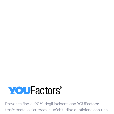
Giornata mondiale per la sicurezza e la salute
sul lavoro 2026
La Giornata mondiale per la sicurezza e la salute sul lavoro
si celebra ogni anno il 28 aprile. Nel 2026 l'attenzione sarà
rivolta alla creazione di ambienti di lavoro salubri dal punto
di vista psicosociale e al modo in cui fattori quali il carico di
lavoro, lo stress e la comunicazione influenzano la
sicurezza sul posto di lavoro.
13 marzo 2026
Prevenite fino al 90% degli incidenti con YOUFactors:
trasformate la sicurezza in un'abitudine quotidiana con una