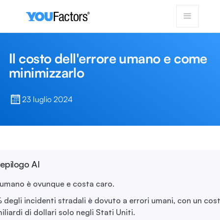
Il costo dell'errore umano e come
minimizzarlo
23 luglio 2024
iepilogo AI
e umano è ovunque e costa caro.
 degli incidenti stradali è dovuto a errori umani, con un co
liardi di dollari solo negli Stati Uniti.