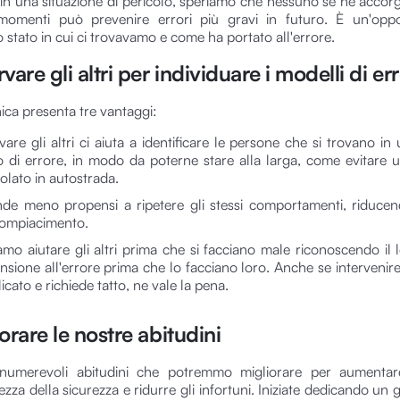
 in una situazione di pericolo, speriamo che nessuno se ne accor
momenti può prevenire errori più gravi in futuro. È un'oppo
o stato in cui ci trovavamo e come ha portato all'errore.
vare gli altri per individuare i modelli di er
ica presenta tre vantaggi:
are gli altri ci aiuta a identificare le persone che si trovano in
io di errore, in modo da poterne stare alla larga, come evitare 
olato in autostrada.
nde meno propensi a ripetere gli stessi comportamenti, riducen
ompiacimento.
amo aiutare gli altri prima che si facciano male riconoscendo il l
nsione all'errore prima che lo facciano loro. Anche se intervenir
cato e richiede tatto, ne vale la pena.
orare le nostre abitudini
numerevoli abitudini che potremmo migliorare per aumentar
za della sicurezza e ridurre gli infortuni. Iniziate dedicando un 