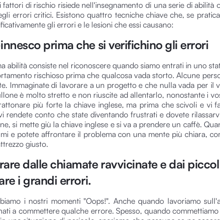
i fattori di rischio risiede nell'insegnamento di una serie di abilità 
gli errori critici. Esistono quattro tecniche chiave che, se prati
ificativamente gli errori e le lesioni che essi causano:
innesco prima che si verifichino gli errori
a abilità consiste nel riconoscere quando siamo entrati in uno sta
tamento rischioso prima che qualcosa vada storto. Alcune pers
e. Immaginate di lavorare a un progetto e che nulla vada per il v
lone è molto stretto e non riuscite ad allentarlo, nonostante i vost
trattonare più forte la chiave inglese, ma prima che scivoli e vi 
 vi rendete conto che state diventando frustrati e dovete rilassarv
one, si mette giù la chiave inglese e si va a prendere un caffè. Qu
almi e potete affrontare il problema con una mente più chiara, co
ttrezzo giusto.
are dalle chiamate ravvicinate e dai piccoli
are i grandi errori.
bbiamo i nostri momenti "Oops!". Anche quando lavoriamo sull'a
nati a commettere qualche errore. Spesso, quando commettiamo