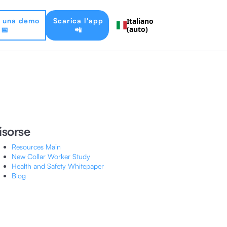
a una demo
Scarica l'app
Italiano
(auto)
📅
📲
isorse
Resources Main
New Collar Worker Study
Health and Safety Whitepaper
Blog