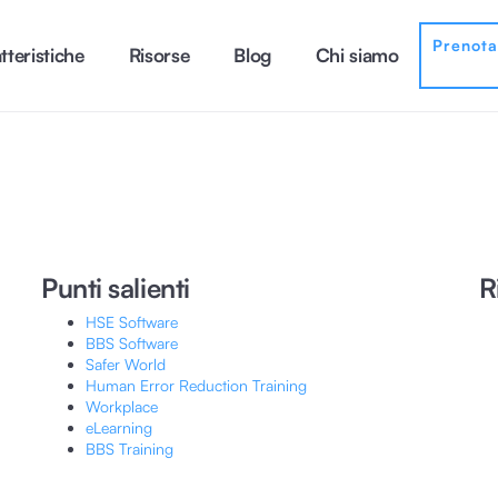
Prenot
tteristiche
Risorse
Blog
Chi siamo
Punti salienti
R
HSE Software
BBS Software
Safer World
Human Error Reduction Training
Workplace
eLearning
BBS Training