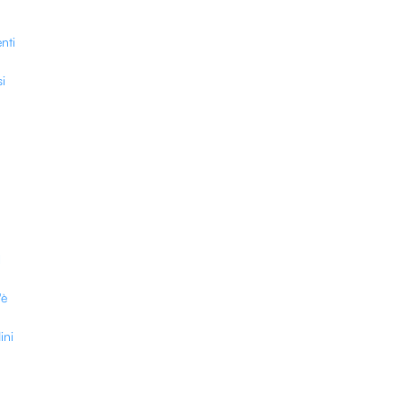
nti
si
l
'è
ini