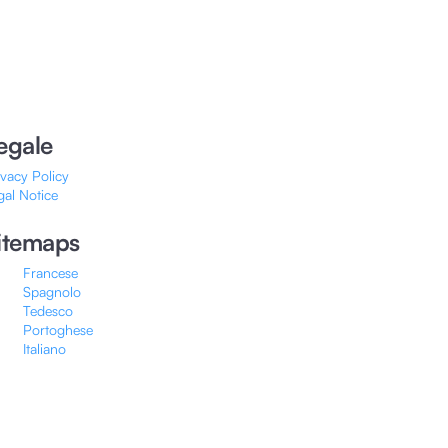
egale
ivacy Policy
gal Notice
itemaps
Francese
Spagnolo
Tedesco
Portoghese
Italiano