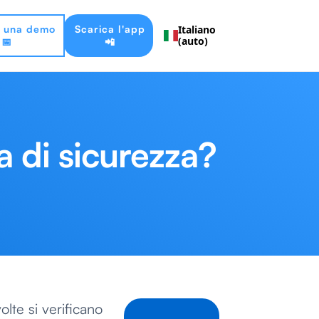
a una demo
Scarica l'app
Italiano
(auto)
📅
📲
a di sicurezza?
olte si verificano