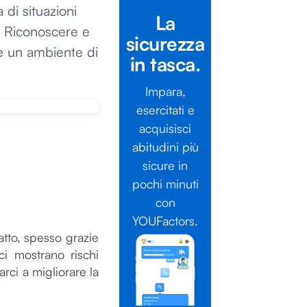
 di situazioni
La
. Riconoscere e
sicurezza
re un ambiente di
in tasca.
Impara,
esercitati e
acquisisci
abitudini più
sicure in
pochi minuti
con
YOUFactors.
tto, spesso grazie
 ci mostrano rischi
arci a migliorare la