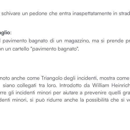
r schivare un pedone che entra inaspettatamente in stra
aglio
:
sul pavimento bagnato di un magazzino, ma si prende p
n un cartello "pavimento bagnato".
, noto anche come Triangolo degli incidenti, mostra come g
i siano collegati tra loro. Introdotto da William Heinri
re gli incidenti minori per aiutare a prevenire quelli gra
nti minori, si può ridurre anche la possibilità che si ve