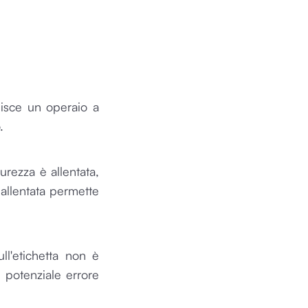
pisce un operaio a
.
rezza è allentata,
 allentata permette
l'etichetta non è
n potenziale errore