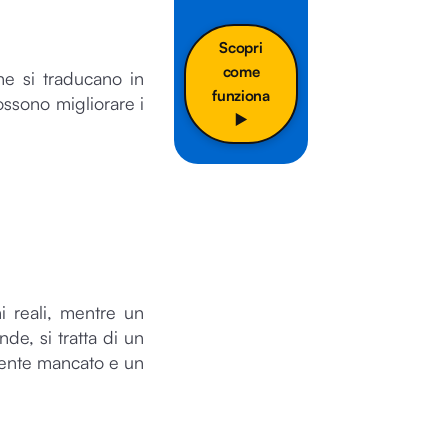
Scopri
come
he si traducano in
funziona
ossono migliorare i
▶️
i reali, mentre un
de, si tratta di un
cidente mancato e un