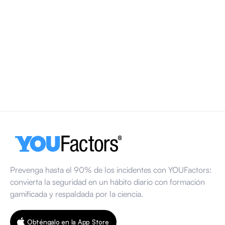
Día Mundial de la Seguridad y la Salud en el
Trabajo 2026
El Día Mundial de la Seguridad y la Salud en el Trabajo se
celebra cada año el 28 de abril. En 2026, la atención se
centrará en los entornos de trabajo psicosociales
saludables y en cómo factores como la carga de trabajo, el
estrés y la comunicación influyen en la seguridad en el
lugar de trabajo.
13 de marzo de 2026
Prevenga hasta el 90% de los incidentes con YOUFactors:
convierta la seguridad en un hábito diario con formación
gamificada y respaldada por la ciencia.
Obténgalo en la App Store