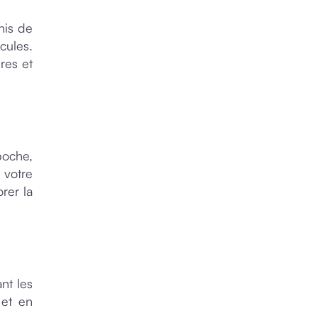
nis de
icules.
res et
poche,
 votre
rer la
nt les
 et en