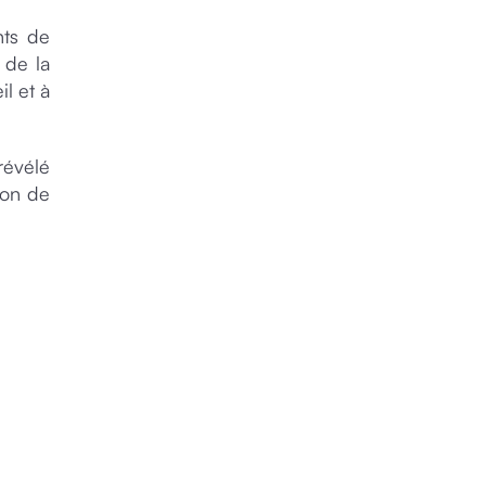
nts de
 de la
l et à
révélé
ion de