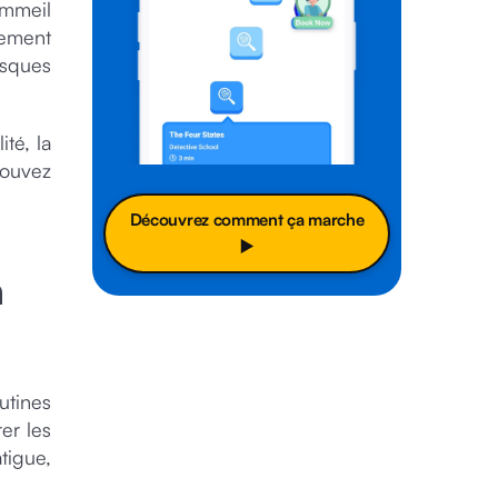
ommeil
gement
isques
té, la
pouvez
Découvrez comment ça marche
▶️
a
utines
rer les
tigue,