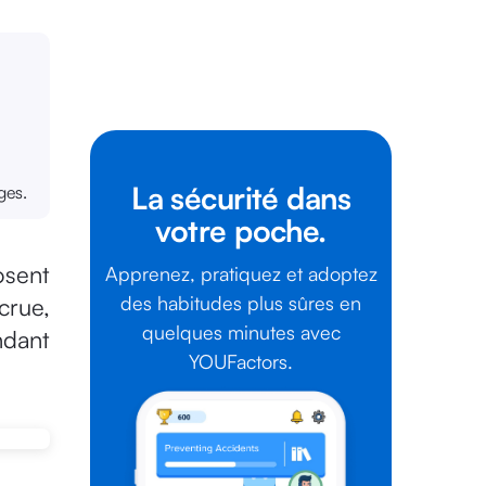
La sécurité dans
ges.
votre poche.
osent
Apprenez, pratiquez et adoptez
des habitudes plus sûres en
crue,
quelques minutes avec
ndant
YOUFactors.