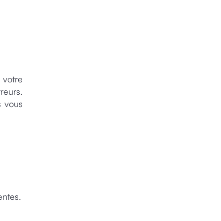
votre
reurs.
s vous
entes.