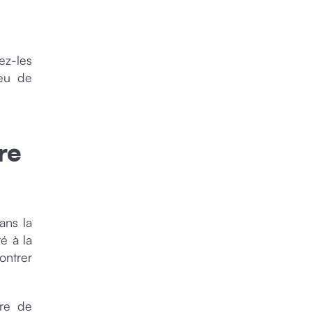
ez-les
peu de
re
ans la
é à la
ontrer
ure de