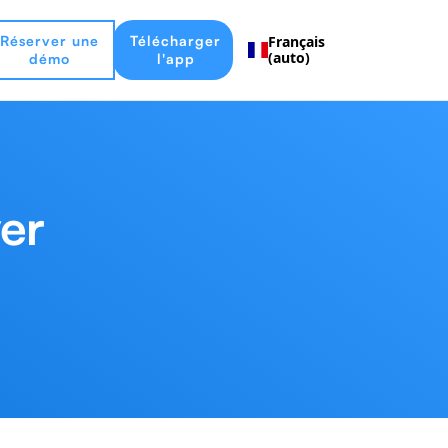
Réserver une
Télécharger
Français
(auto)
démo
l'app
ver