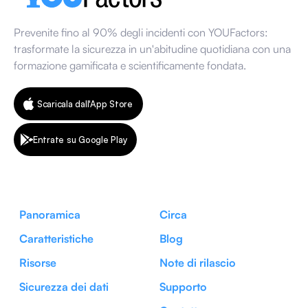
Prevenite fino al 90% degli incidenti con YOUFactors:
trasformate la sicurezza in un'abitudine quotidiana con una
formazione gamificata e scientificamente fondata.
Scaricala dall'App Store
Entrate su Google Play
Panoramica
Circa
Caratteristiche
Blog
Risorse
Note di rilascio
Sicurezza dei dati
Supporto