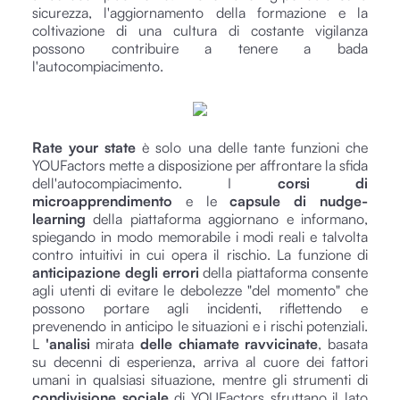
sicurezza, l'aggiornamento della formazione e la
coltivazione di una cultura di costante vigilanza
possono contribuire a tenere a bada
l'autocompiacimento.
Rate your state
è solo una delle tante funzioni che
YOUFactors mette a disposizione per affrontare la sfida
dell'autocompiacimento. I
corsi di
microapprendimento
e le
capsule di nudge-
learning
della piattaforma aggiornano e informano,
spiegando in modo memorabile i modi reali e talvolta
contro intuitivi in cui opera il rischio. La funzione di
anticipazione degli errori
della piattaforma consente
agli utenti di evitare le debolezze "del momento" che
possono portare agli incidenti, riflettendo e
prevenendo in anticipo le situazioni e i rischi potenziali.
L
'analisi
mirata
delle chiamate ravvicinate
, basata
su decenni di esperienza, arriva al cuore dei fattori
umani in qualsiasi situazione, mentre gli strumenti di
condivisione sociale
di YOUFactors sfruttano il lato