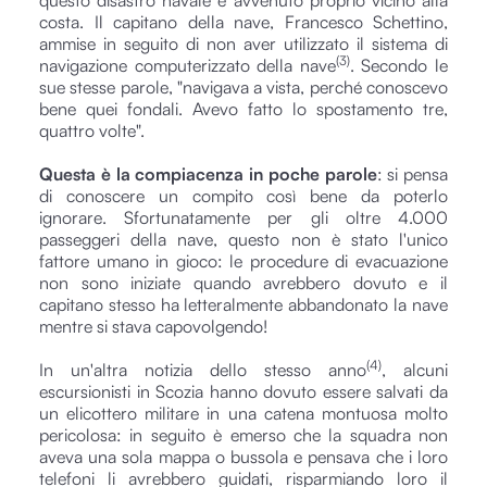
questo disastro navale è avvenuto proprio vicino alla
costa. Il capitano della nave, Francesco Schettino,
ammise in seguito di non aver utilizzato il sistema di
(3)
navigazione computerizzato della nave
. Secondo le
sue stesse parole, "navigava a vista, perché conoscevo
bene quei fondali. Avevo fatto lo spostamento tre,
quattro volte".
Questa è la compiacenza in poche parole
: si pensa
di conoscere un compito così bene da poterlo
ignorare. Sfortunatamente per gli oltre 4.000
passeggeri della nave, questo non è stato l'unico
fattore umano in gioco: le procedure di evacuazione
non sono iniziate quando avrebbero dovuto e il
capitano stesso ha letteralmente abbandonato la nave
mentre si stava capovolgendo!
(4)
In un'altra notizia dello stesso anno
, alcuni
escursionisti in Scozia hanno dovuto essere salvati da
un elicottero militare in una catena montuosa molto
pericolosa: in seguito è emerso che la squadra non
aveva una sola mappa o bussola e pensava che i loro
telefoni li avrebbero guidati, risparmiando loro il