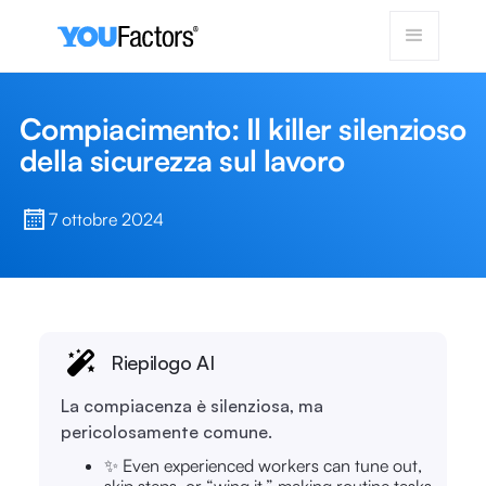
Compiacimento: Il killer silenzioso
della sicurezza sul lavoro
7 ottobre 2024
Riepilogo AI
La compiacenza è silenziosa, ma
pericolosamente comune.
✨ Even experienced workers can tune out,