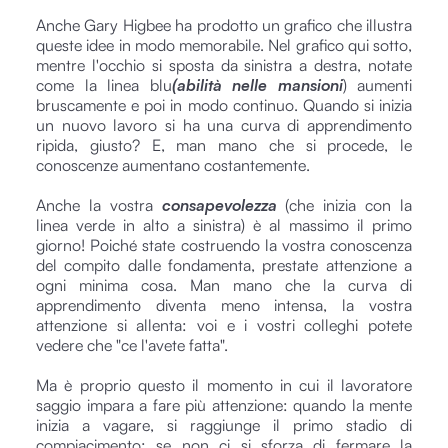
Anche Gary Higbee ha prodotto un grafico che illustra
queste idee in modo memorabile. Nel grafico qui sotto,
mentre l'occhio si sposta da sinistra a destra, notate
come la linea blu
(abilità nelle mansioni
) aumenti
bruscamente e poi in modo continuo. Quando si inizia
un nuovo lavoro si ha una curva di apprendimento
ripida, giusto? E, man mano che si procede, le
conoscenze aumentano costantemente.
Anche la vostra
consapevolezza
(che inizia con la
linea verde in alto a sinistra) è al massimo il primo
giorno! Poiché state costruendo la vostra conoscenza
del compito dalle fondamenta, prestate attenzione a
ogni minima cosa. Man mano che la curva di
apprendimento diventa meno intensa, la vostra
attenzione si allenta: voi e i vostri colleghi potete
vedere che "ce l'avete fatta".
Ma è proprio questo il momento in cui il lavoratore
saggio impara a fare più attenzione: quando la mente
inizia a vagare, si raggiunge il primo stadio di
compiacimento; se non ci si sforza di fermare la