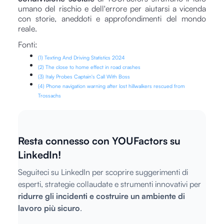
umano del rischio e dell'errore per aiutarsi a vicenda
con storie, aneddoti e approfondimenti del mondo
reale.
Fonti:
(1) Texting And Driving Statistics 2024
(2) The close to home effect in road crashes
(3) Italy Probes Captain's Call With Boss
(4) Phone navigation warning after lost hillwalkers rescued from
Trossachs
Resta connesso con YOUFactors su
LinkedIn!
Seguiteci su LinkedIn per scoprire suggerimenti di
esperti, strategie collaudate e strumenti innovativi per
ridurre gli incidenti e costruire un ambiente di
lavoro più sicuro
.